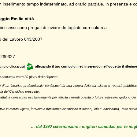
inserimento tempo indeterminato, ad orario parziale, in presenza e con p
ggio Emilia città
bi i sessi sono pregati di inviare dettagliato curriculum a
ro del Lavoro 643/2007
T 260327
uncio clicca qui
allegando il tuo curriculum ed inserendo nell'oggetto il riferime
contattati entro 20 giorni dalla risposta.
di un incarico professionale conferitoci da una nostra Azienda cliente e
resterà pubblicat
da del Candidato prescelto.
trattati e conservati esclusivamente per attività inerenti questa o future selezioni, godono dei 
ive in merito vigenti, è rivolta a tutti senza distinzione di sesso, età e nazionalità, fatte salv
... dal 1990 selezioniamo i migliori candidati per le mi