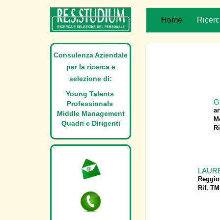
Home
Ricerc
Consulenza Aziendale
per la ricerca e
selezione di:
Young Talents
G
Professionals
a
Middle Management
M
Quadri e Dirigenti
Ri
LAUREA
Reggio
Rif. TM