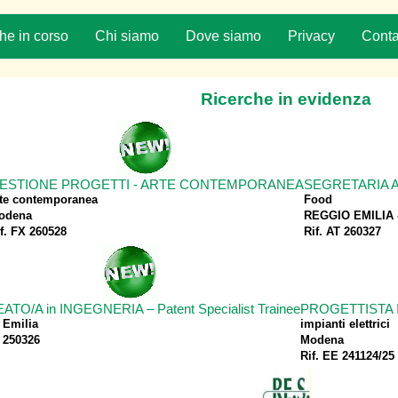
he in corso
Chi siamo
Dove siamo
Privacy
Conta
Ricerche in evidenza
ESTIONE PROGETTI - ARTE CONTEMPORANEA
SEGRETARIA A
rte contemporanea
Food
odena
REGGIO EMILIA - 
f. FX 260528
Rif. AT 260327
TO/A in INGEGNERIA – Patent Specialist Trainee
PROGETTISTA I
 Emilia
impianti elettrici
 250326
Modena
Rif. EE 241124/25