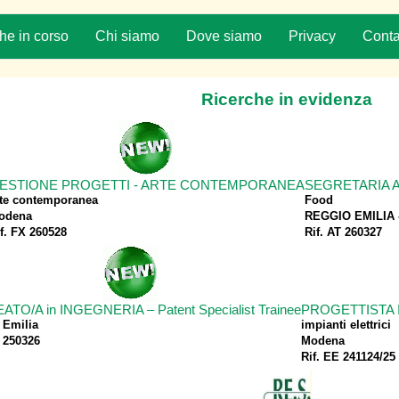
he in corso
Chi siamo
Dove siamo
Privacy
Conta
Ricerche in evidenza
ESTIONE PROGETTI - ARTE CONTEMPORANEA
SEGRETARIA A
rte contemporanea
Food
odena
REGGIO EMILIA - 
f. FX 260528
Rif. AT 260327
TO/A in INGEGNERIA – Patent Specialist Trainee
PROGETTISTA I
 Emilia
impianti elettrici
 250326
Modena
Rif. EE 241124/25