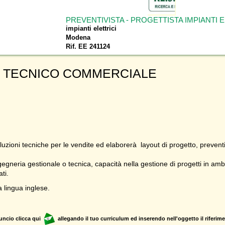
PREVENTIVISTA - PROGETTISTA IMPIANTI E
impianti elettrici
Modena
Rif. EE 241124
 TECNICO COMMERCIALE
oluzioni tecniche per le vendite ed elaborerà layout di progetto, preventi
ngegneria gestionale o tecnica, capacità nella gestione di progetti in
ti.
 lingua inglese.
uncio clicca qui
allegando il tuo curriculum ed inserendo nell'oggetto il riferime